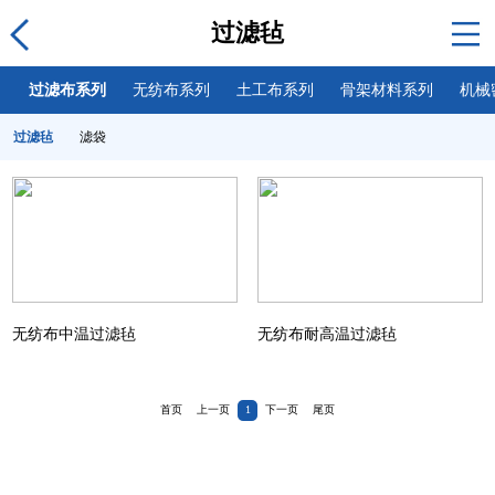
过滤毡
过滤布系列
无纺布系列
土工布系列
骨架材料系列
机械
过滤毡
滤袋
无纺布中温过滤毡
无纺布耐高温过滤毡
首页
上一页
1
下一页
尾页