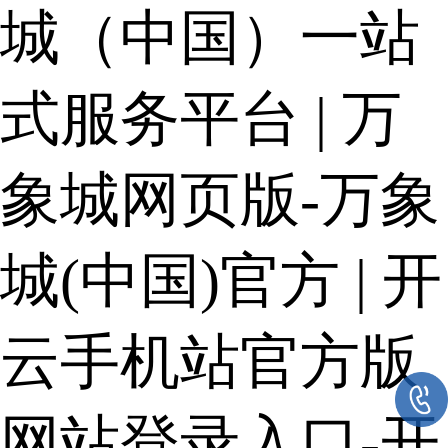
城（中国）一站
式服务平台
|
万
象城网页版-万象
城(中国)官方
|
开
云手机站官方版
网站登录入口-开