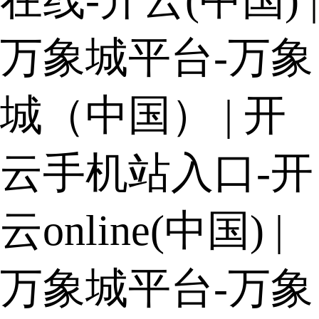
万象城平台-万象
城（中国）
|
开
云手机站入口-开
云online(中国)
|
万象城平台-万象