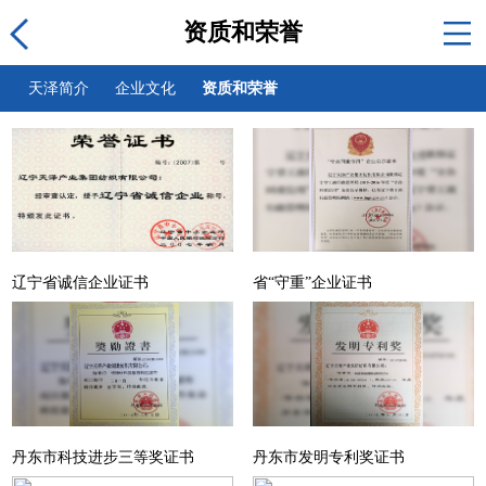
资质和荣誉
天泽简介
企业文化
资质和荣誉
辽宁省诚信企业证书
省“守重”企业证书
丹东市科技进步三等奖证书
丹东市发明专利奖证书