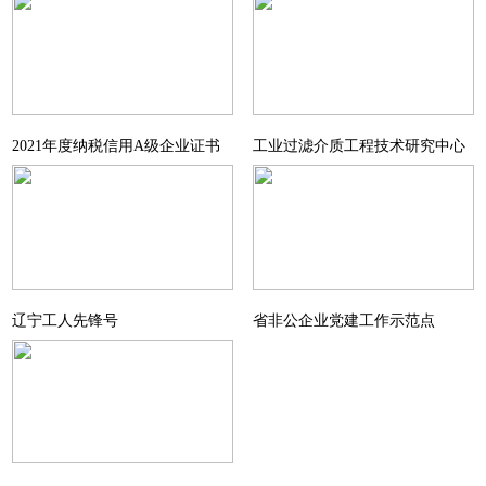
2021年度纳税信用A级企业证书
工业过滤介质工程技术研究中心
辽宁工人先锋号
省非公企业党建工作示范点