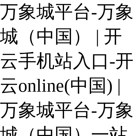
万象城平台-万象
城（中国）
|
开
云手机站入口-开
云online(中国)
|
万象城平台-万象
城（中国）一站