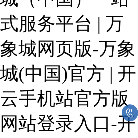
式服务平台
|
万
象城网页版-万象
城(中国)官方
|
开
云手机站官方版
网站登录入口-开