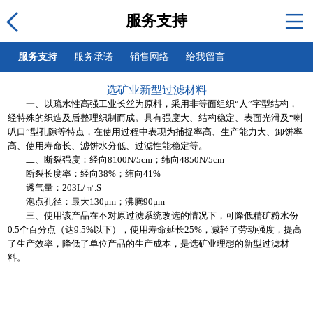
服务支持
服务支持
服务承诺
销售网络
给我留言
选矿业新型过滤材料
一、以疏水性高强工业长丝为原料，采用非等面组织“人”字型结构，
经特殊的织造及后整理织制而成。具有强度大、结构稳定、表面光滑及“喇
叭口”型孔隙等特点，在使用过程中表现为捕捉率高、生产能力大、卸饼率
高、使用寿命长、滤饼水分低、过滤性能稳定等。
二、断裂强度：经向8100N/5cm；纬向4850N/5cm
断裂长度率：经向38%；纬向41%
透气量：203L/㎡.S
泡点孔径：最大130μm；沸腾90μm
三、使用该产品在不对原过滤系统改选的情况下，可降低精矿粉水份
0.5个百分点（达9.5%以下），使用寿命延长25%，减轻了劳动强度，提高
了生产效率，降低了单位产品的生产成本，是选矿业理想的新型过滤材
料。