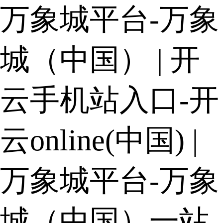
万象城平台-万象
城（中国）
|
开
云手机站入口-开
云online(中国)
|
万象城平台-万象
城（中国）一站