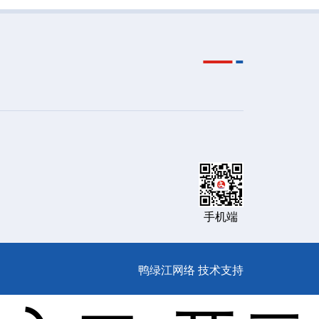
手机端
鸭绿江网络 技术支持