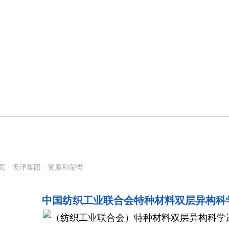
页
-
天泽集团
-
资质和荣誉
中国纺织工业联合会特种材料双层异构科