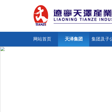
网站首页
天泽集团
集团及子