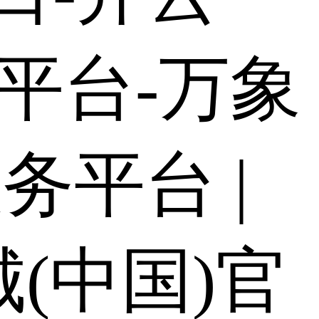
平台-万象
服务平台
|
(中国)官