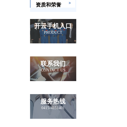
资质和荣誉
开云手机入口
PRODUCT
联系我们
CONTACT US
服务热线
0415-4151401