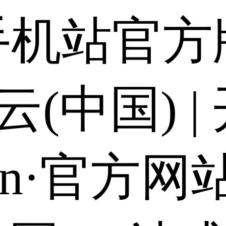
手机站官方
云(中国)
|
un·官方网