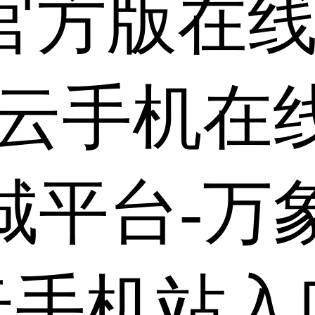
官方版在线
云手机在线
城平台-万
云手机站入