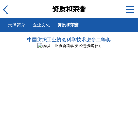
资质和荣誉
天泽简介
企业文化
资质和荣誉
中国纺织工业协会科学技术进步二等奖