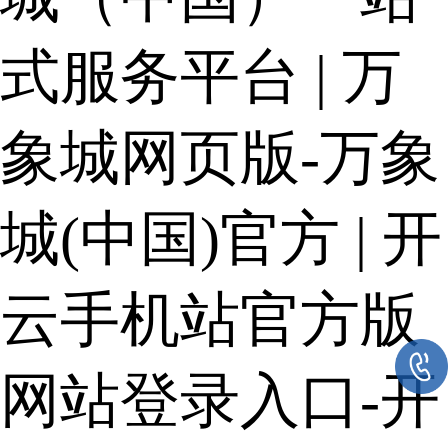
式服务平台
|
万
象城网页版-万象
城(中国)官方
|
开
云手机站官方版
网站登录入口-开