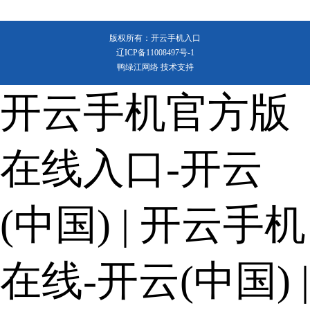
版权所有：开云手机入口
辽ICP备11008497号-1
鸭绿江网络 技术支持
开云手机官方版
在线入口-开云
(中国)
|
开云手机
在线-开云(中国)
|