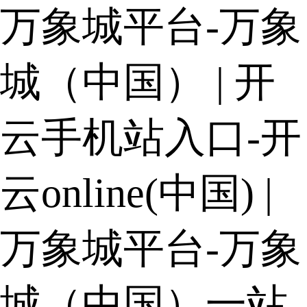
万象城平台-万象
城（中国）
|
开
云手机站入口-开
云online(中国)
|
万象城平台-万象
城（中国）一站