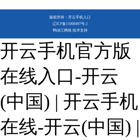
版权所有：开云手机入口
辽ICP备11008497号-1
鸭绿江网络 技术支持
开云手机官方版
在线入口-开云
(中国)
|
开云手机
在线-开云(中国)
|