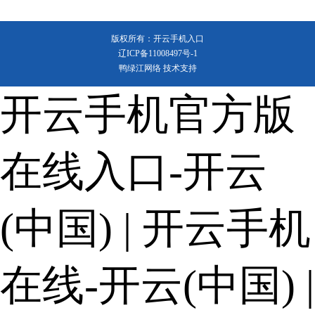
版权所有：开云手机入口
辽ICP备11008497号-1
鸭绿江网络 技术支持
开云手机官方版
在线入口-开云
(中国)
|
开云手机
在线-开云(中国)
|