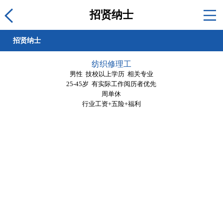
招贤纳士
招贤纳士
纺织修理工
男性 技校以上学历 相关专业
25-45岁 有实际工作阅历者优先
周单休
行业工资+五险+福利