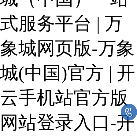
式服务平台
|
万
象城网页版-万象
城(中国)官方
|
开
云手机站官方版
网站登录入口-开