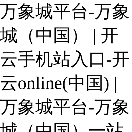
万象城平台-万象
城（中国）
|
开
云手机站入口-开
云online(中国)
|
万象城平台-万象
城（中国）一站