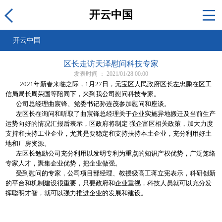
开云中国
开云中国
区长走访天泽慰问科技专家
发表时间 ： 2021/01/28 00:00
2021年新春来临之际，1月27日，元宝区人民政府区长左忠鹏在区工
信局局长周荣国等陪同下，来到我公司慰问科技专家。
公司总经理曲宸锋、党委书记孙连茂参加慰问和座谈。
左区长在询问和听取了曲宸锋总经理关于企业实施异地搬迁及当前生产
运势向好的情况汇报后表示，区政府将制定 强企富区相关政策，加大力度
支持和扶持工业企业，尤其是要稳定和支持扶持本土企业，充分利用好土
地和厂房资源。
左区长勉励公司充分利用以发明专利为重点的知识产权优势，广泛笼络
专家人才，聚集企业优势，把企业做强。
受到慰问的专家，公司项目部经理、教授级高工蒋立宪表示，科研创新
的平台和机制建设很重要，只要政府和企业重视，科技人员就可以充分发
挥聪明才智，就可以强力推进企业的发展和建设。