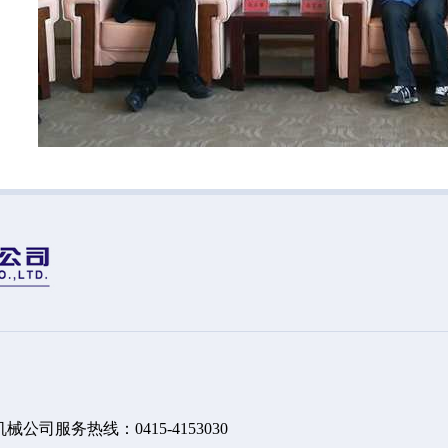
公司服务热线：0415-4153030