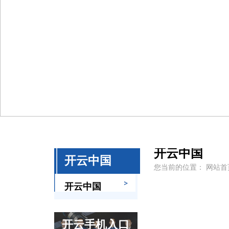
开云中国
开云中国
您当前的位置：
网站首
开云中国
开云手机入口