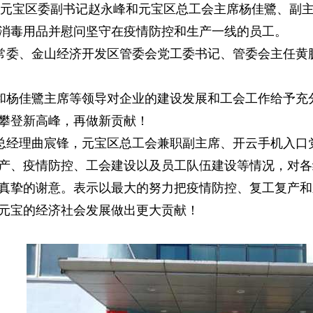
元宝区委副书记赵永峰和元宝区总工会主席杨佳鷺、副
消毒用品并慰问坚守在疫情防控和生产一线的员工。
委、金山经济开发区管委会党工委书记、管委会主任黄
杨佳鷺主席等领导对企业的建设发展和工会工作给予充
攀登新高峰，再做新贡献！
经理曲宸锋，元宝区总工会兼职副主席、开云手机入口
产、疫情防控、工会建设以及员工队伍建设等情况，对各
真挚的谢意。表示以最大的努力把疫情防控、复工复产和
元宝的经济社会发展做出更大贡献！