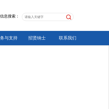
信息搜索：
务与支持
招贤纳士
联系我们