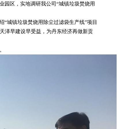
业园区，实地调研我公司“城镇垃圾焚烧用
“城镇垃圾焚烧用除尘过滤袋生产线”项目
天泽早建设早受益，为丹东经济再做新贡
。