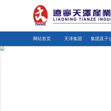
网站首页
天泽集团
集团及子