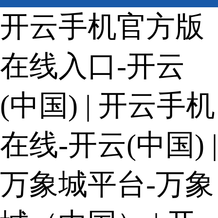
开云手机官方版
在线入口-开云
(中国)
|
开云手机
在线-开云(中国)
|
万象城平台-万象