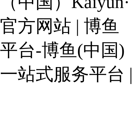
（中国）Kaiyun·
官方网站
|
博鱼
平台-博鱼(中国)
一站式服务平台
|