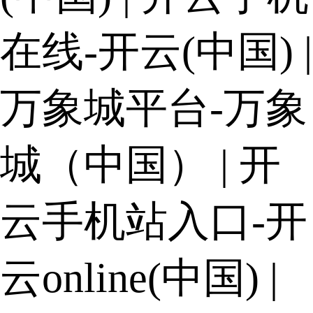
在线-开云(中国)
|
万象城平台-万象
城（中国）
|
开
云手机站入口-开
云online(中国)
|